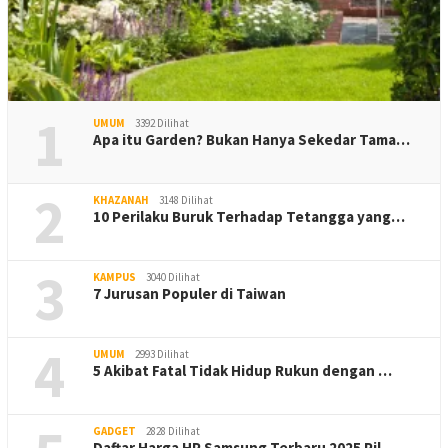
1
UMUM
3392 Dilihat
Apa itu Garden? Bukan Hanya Sekedar Tama…
2
KHAZANAH
3148 Dilihat
10 Perilaku Buruk Terhadap Tetangga yang…
3
KAMPUS
3040 Dilihat
7 Jurusan Populer di Taiwan
4
UMUM
2993 Dilihat
5 Akibat Fatal Tidak Hidup Rukun dengan …
GADGET
2828 Dilihat
Daftar Harga HP Samsung Terbaru 2025 Pil…