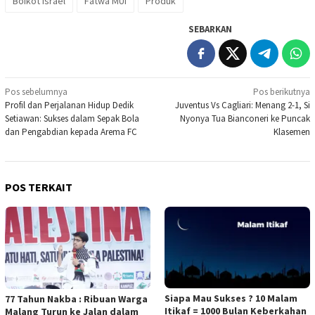
Boikot Israel
Fatwa MUI
Produk
SEBARKAN
Navigasi
Pos sebelumnya
Pos berikutnya
Profil dan Perjalanan Hidup Dedik
Juventus Vs Cagliari: Menang 2-1, Si
pos
Setiawan: Sukses dalam Sepak Bola
Nyonya Tua Bianconeri ke Puncak
dan Pengabdian kepada Arema FC
Klasemen
POS TERKAIT
Siapa Mau Sukses ? 10 Malam
77 Tahun Nakba : Ribuan Warga
Itikaf = 1000 Bulan Keberkahan
Malang Turun ke Jalan dalam