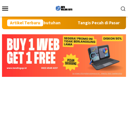
Loncat
Menu
ke
Mobile
konten
mua Kebutuhan
Artikel Terbaru
Tangis Pecah di Pasar Kaget Binjai: Emosi