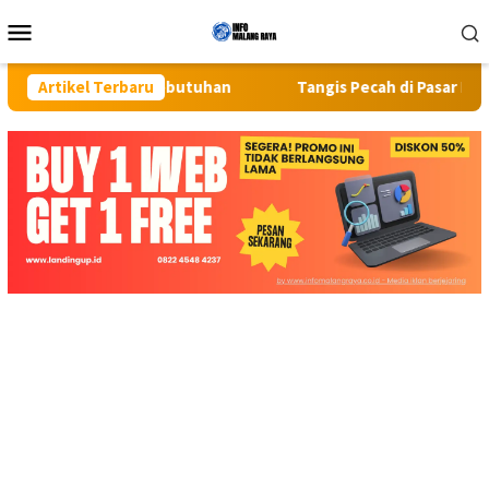
Loncat
Menu
ke
Mobile
konten
Semua Kebutuhan
Artikel Terbaru
Tangis Pecah di Pasar Kaget Binjai: Emo