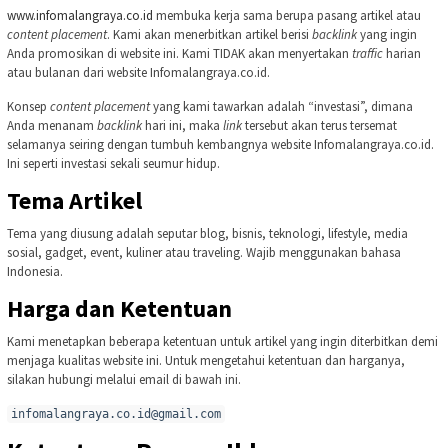
www.infomalangraya.co.id
membuka kerja sama berupa pasang artikel atau
content placement
. Kami akan menerbitkan artikel berisi
backlink
yang ingin
Anda promosikan di website ini. Kami TIDAK akan menyertakan
traffic
harian
atau bulanan dari website Infomalangraya.co.id.
Konsep
content placement
yang kami tawarkan adalah “investasi”, dimana
Anda menanam
backlink
hari ini, maka
link
tersebut akan terus tersemat
selamanya seiring dengan tumbuh kembangnya website Infomalangraya.co.id.
Ini seperti investasi sekali seumur hidup.
Tema Artikel
Tema yang diusung adalah seputar blog, bisnis, teknologi, lifestyle, media
sosial, gadget, event, kuliner atau traveling. Wajib menggunakan bahasa
Indonesia.
Harga dan Ketentuan
Kami menetapkan beberapa ketentuan untuk artikel yang ingin diterbitkan demi
menjaga kualitas website ini. Untuk mengetahui ketentuan dan harganya,
silakan hubungi melalui email di bawah ini.
infomalangraya.co.id@gmail.com