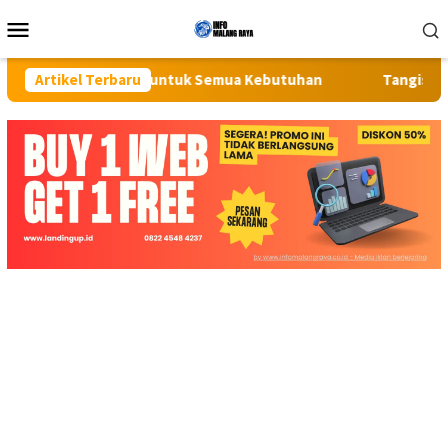
Loncat
Menu
ke
Mobile
konten
ap Screenshot untuk Semua Kebutuhan
Artikel Terbaru
Tangis Pecah di Pa