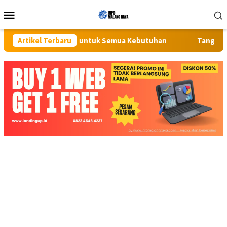
Loncat
Menu
ke
Mobile
konten
p Screenshot untuk Semua Kebutuhan
Artikel Terbaru
Tangis Pecah di Pa