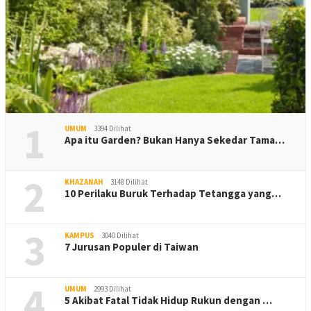
1
UMUM
3394 Dilihat
Apa itu Garden? Bukan Hanya Sekedar Tama…
2
KHAZANAH
3148 Dilihat
10 Perilaku Buruk Terhadap Tetangga yang…
3
KAMPUS
3040 Dilihat
7 Jurusan Populer di Taiwan
4
UMUM
2993 Dilihat
5 Akibat Fatal Tidak Hidup Rukun dengan …