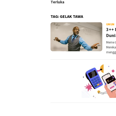
butuhan
Terluka
TAG:
GELAK TAWA
UMUM
D
3++ 
Duni
Meme L
Mereka
mengg