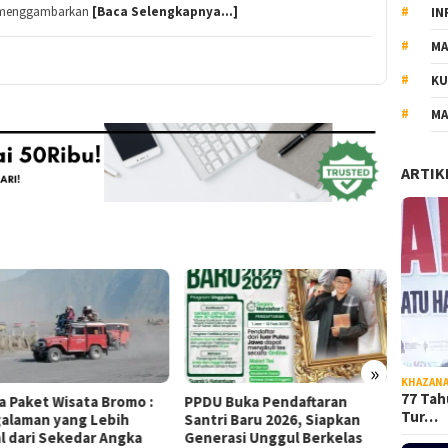
li menggambarkan
[Baca Selengkapnya…]
IN
MA
KU
MA
ARTIK
»
KHAZAN
77 Tah
a Paket Wisata Bromo :
PPDU Buka Pendaftaran
4 Tips
Tur…
alaman yang Lebih
Santri Baru 2026, Siapkan
denga
l dari Sekedar Angka
Generasi Unggul Berkelas