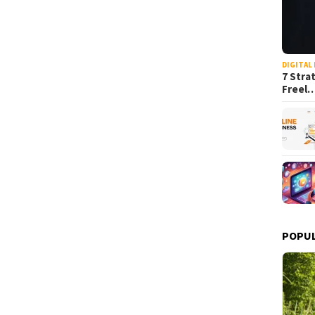
DIGITAL
7 Stra
Freel
POPU