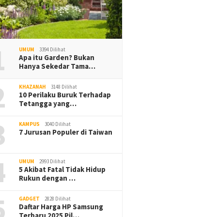
1
UMUM
3394 Dilihat
Apa itu Garden? Bukan
Hanya Sekedar Tama…
2
KHAZANAH
3148 Dilihat
10 Perilaku Buruk Terhadap
Tetangga yang…
3
KAMPUS
3040 Dilihat
7 Jurusan Populer di Taiwan
4
UMUM
2993 Dilihat
5 Akibat Fatal Tidak Hidup
Rukun dengan …
5
GADGET
2828 Dilihat
Daftar Harga HP Samsung
Terbaru 2025 Pil…