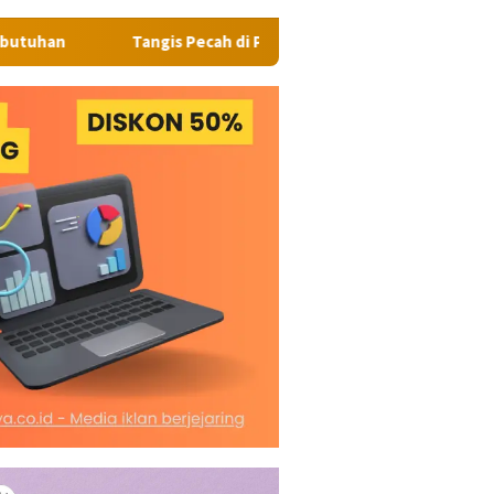
Tangis Pecah di Pasar Kaget Binjai: Emosi Seorang Wanita B