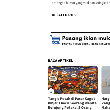
potongan humor yang viral dan seringka
RELATED POST
BACA ARTIKEL
«
a SS di MacBook : 7
Tangis Pecah di Pasar Kaget
Harg
nduan Lengkap
Binjai: Emosi Seorang Wanita
Peng
reenshot untuk Semua
Berujung Petaka, 5 Orang
Maha