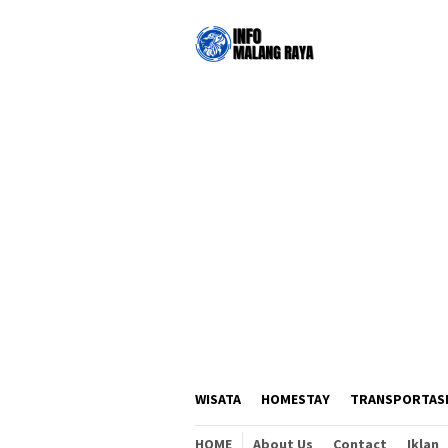
Loncat
ke
konten
WISATA
HOMESTAY
TRANSPORTAS
HOME
About Us
Contact
Iklan