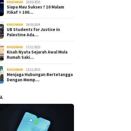
Kebutuhan
Terluka
KHAZANAH
22/03/2025
Siapa Mau Sukses ? 10 Malam
Itikaf = 100…
KHAZANAH
24/05/2024
UB Students for Justice in
Palestine Ada…
KHAZANAH
17/11/2023
Kisah Nyata Sejarah Awal Mula
Rumah Saki…
KHAZANAH
13/11/2023
Menjaga Hubungan Bertetangga
Dengan Memp…
AL