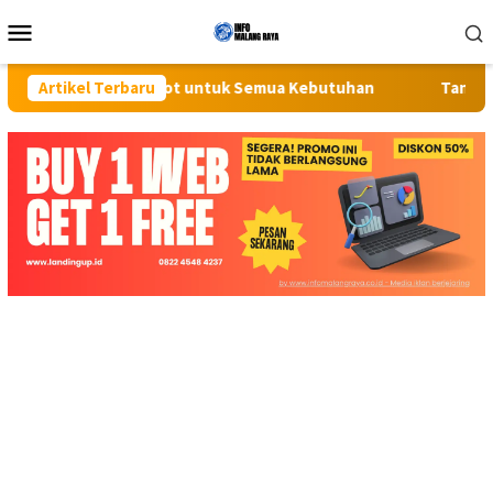
Loncat
Menu
ke
Mobile
konten
gkap Screenshot untuk Semua Kebutuhan
Artikel Terbaru
Tangis Pecah di 