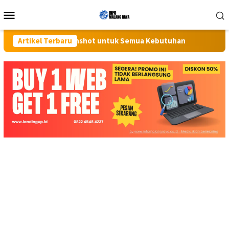
Loncat
Menu
ke
Mobile
konten
engkap Screenshot untuk Semua Kebutuhan
Artikel Terbaru
Tangis Pecah 