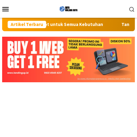
Loncat
Menu
ke
Mobile
konten
kap Screenshot untuk Semua Kebutuhan
Artikel Terbaru
Tangis Pecah di 