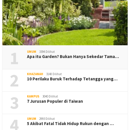
1
UMUM
3394 Dilihat
Apa itu Garden? Bukan Hanya Sekedar Tama…
2
KHAZANAH
3148 Dilihat
10 Perilaku Buruk Terhadap Tetangga yang…
3
KAMPUS
3040 Dilihat
7 Jurusan Populer di Taiwan
4
UMUM
2993 Dilihat
5 Akibat Fatal Tidak Hidup Rukun dengan …