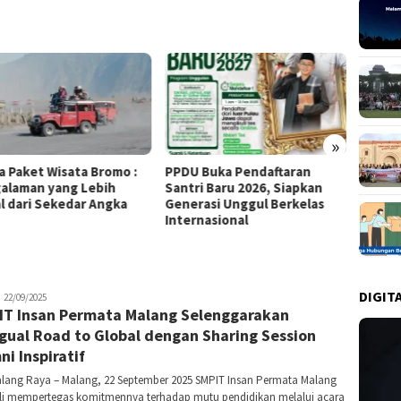
»
a Paket Wisata Bromo :
PPDU Buka Pendaftaran
4 Tips
alaman yang Lebih
Santri Baru 2026, Siapkan
denga
l dari Sekedar Angka
Generasi Unggul Berkelas
Internasional
DIGIT
anin
22/09/2025
IT Insan Permata Malang Selenggarakan
ngual Road to Global dengan Sharing Session
ni Inspiratif
alang Raya – Malang, 22 September 2025 SMPIT Insan Permata Malang
i mempertegas komitmennya terhadap mutu pendidikan melalui acara