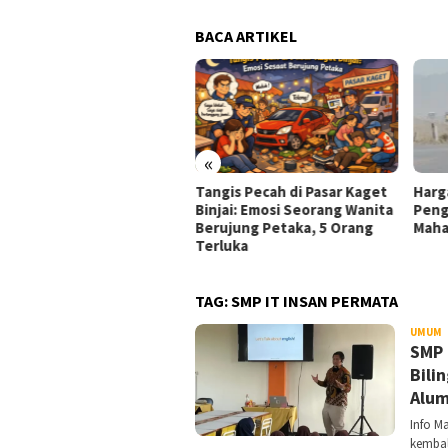
BACA ARTIKEL
«
a SS di MacBook : 7
Tangis Pecah di Pasar Kaget
Harg
nduan Lengkap
Binjai: Emosi Seorang Wanita
Peng
reenshot untuk Semua
Berujung Petaka, 5 Orang
Maha
butuhan
Terluka
TAG:
SMP IT INSAN PERMATA
UMUM
D
SMP 
Bili
Alum
Info M
kembal