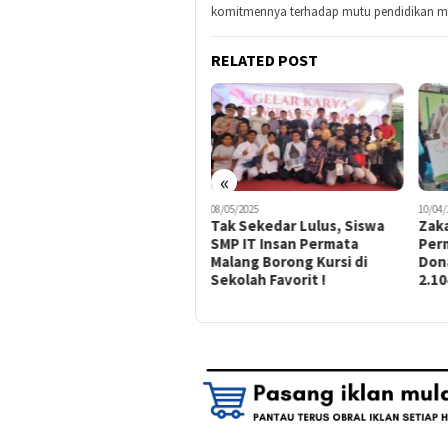
komitmennya terhadap mutu pendidikan me
RELATED POST
«
17/06/2025
08/05/2025
10/04/
Adventure Class SMP IT
Tak Sekedar Lulus, Siswa
Zak
Insan Permata Malang 2025
SMP IT Insan Permata
Per
: Ketika Belajar Berubah
Malang Borong Kursi di
Don
Jadi Petualangan Ilmiah ke
Sekolah Favorit !
2.1
Lombok & Bandung