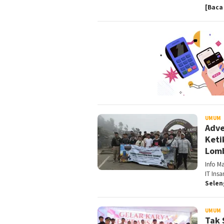
[Baca
UMUM
D
Adve
Keti
Lom
Info M
IT Ins
Sele
UMUM
D
Tak 