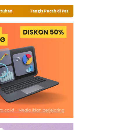
angis Pecah di Pasar Kaget Binjai: Emosi Seorang Wanita Berujun