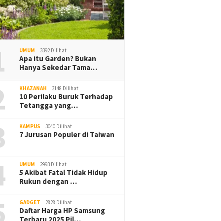
1
UMUM
3392 Dilihat
Apa itu Garden? Bukan
Hanya Sekedar Tama…
2
KHAZANAH
3148 Dilihat
10 Perilaku Buruk Terhadap
Tetangga yang…
3
KAMPUS
3040 Dilihat
7 Jurusan Populer di Taiwan
4
UMUM
2993 Dilihat
5 Akibat Fatal Tidak Hidup
Rukun dengan …
5
GADGET
2828 Dilihat
Daftar Harga HP Samsung
Terbaru 2025 Pil…