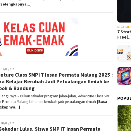
 Selengkapnya…]
DIGITAL
7 Stra
Freel
anin
17/06/2025
nture Class SMP IT Insan Permata Malang 2025 :
ka Belajar Berubah Jadi Petualangan Ilmiah ke
bok & Bandung
alang Raya – Bukan sekadar program jalan-jalan, Adventure Class SMP
POPU
an Permata Malang tahun ini berubah jadi petualangan ilmiah
[Baca
ngkapnya…]
anin
08/05/2025
Sekedar Lulus, Siswa SMP IT Insan Permata