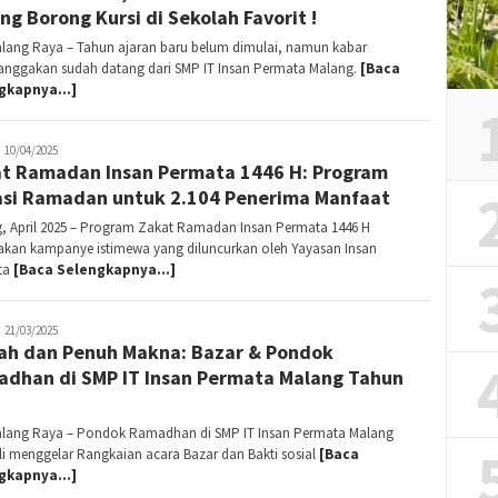
ng Borong Kursi di Sekolah Favorit !
alang Raya – Tahun ajaran baru belum dimulai, namun kabar
ggakan sudah datang dari SMP IT Insan Permata Malang.
[Baca
ngkapnya…]
utri
10/04/2025
t Ramadan Insan Permata 1446 H: Program
si Ramadan untuk 2.104 Penerima Manfaat
, April 2025 – Program Zakat Ramadan Insan Permata 1446 H
kan kampanye istimewa yang diluncurkan oleh Yayasan Insan
ta
[Baca Selengkapnya…]
anin
21/03/2025
ah dan Penuh Makna: Bazar & Pondok
dhan di SMP IT Insan Permata Malang Tahun
5
alang Raya – Pondok Ramadhan di SMP IT Insan Permata Malang
i menggelar Rangkaian acara Bazar dan Bakti sosial
[Baca
ngkapnya…]