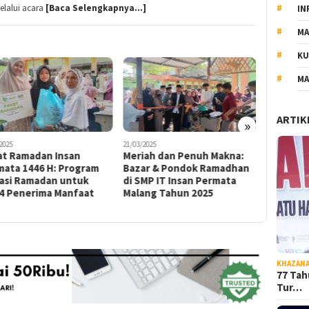
lalui acara
[Baca Selengkapnya…]
IN
MA
KU
MA
ARTIK
»
2025
21/03/2025
17/06/2025
at Ramadan Insan
Meriah dan Penuh Makna:
Adventur
mata 1446 H: Program
Bazar & Pondok Ramadhan
Insan Pe
asi Ramadan untuk
di SMP IT Insan Permata
: Ketika
04 Penerima Manfaat
Malang Tahun 2025
Jadi Pet
Lombok 
KHAZAN
77 Tah
Tur…