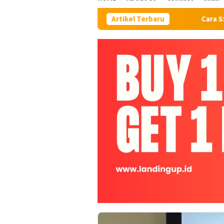
Artikel Terbaru
Cara SS di MacBook : 