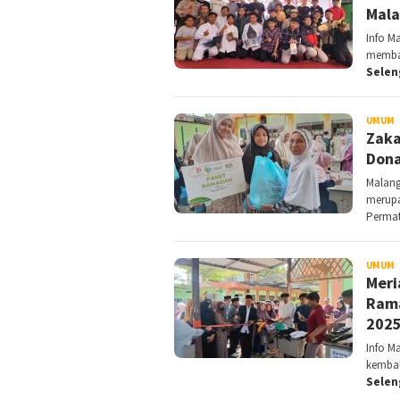
Mala
Info M
memban
Sele
UMUM
P
Zaka
Dona
Malang
merupa
Perma
UMUM
D
Meri
Rama
202
Info M
kembal
Sele