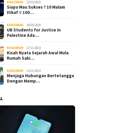
KHAZANAH
22/03/2025
Siapa Mau Sukses ? 10 Malam
Itikaf = 100…
KHAZANAH
24/05/2024
UB Students for Justice in
Palestine Ada…
KHAZANAH
17/11/2023
Kisah Nyata Sejarah Awal Mula
 Memilih Ukuran Ubin
Cara SS di MacBook : 7
Tangis 
Rumah Saki…
n Ruangan yang Cocok
Panduan Lengkap
Binjai: 
Screenshot untuk Semua
Berujun
KHAZANAH
13/11/2023
Kebutuhan
Terluka
Menjaga Hubungan Bertetangga
Dengan Memp…
AL