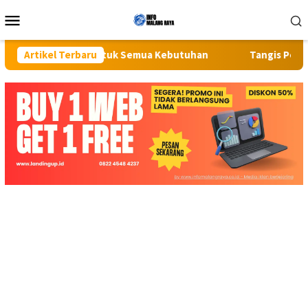
Loncat
Menu
ke
Mobile
konten
creenshot untuk Semua Kebutuhan
Artikel Terbaru
Tangis Pecah di Pasar 