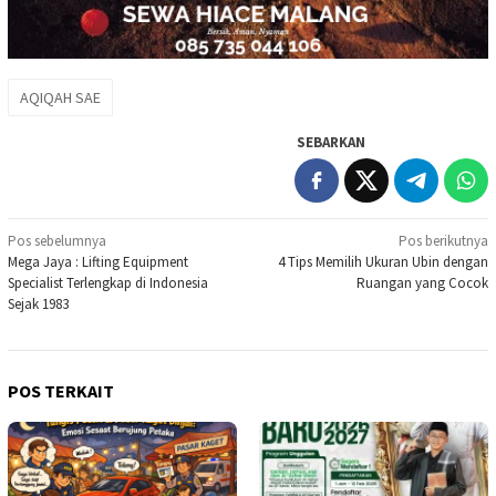
AQIQAH SAE
SEBARKAN
Navigasi
Pos sebelumnya
Pos berikutnya
Mega Jaya : Lifting Equipment
4 Tips Memilih Ukuran Ubin dengan
pos
Specialist Terlengkap di Indonesia
Ruangan yang Cocok
Sejak 1983
POS TERKAIT