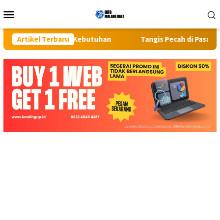
Loncat
Menu
ke
Mobile
konten
 Semua Kebutuhan
Artikel Terbaru
Tangis Pecah di Pasar Kaget Binjai: Em