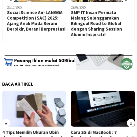
26/10/2025
22/09/2025
2
Social Science Air-LANGGA
SMP IT Insan Permata
M
Competition (SAC) 2025:
Malang Selenggarakan
P
Ajang Anak Muda Berani
Bilingual Road to Global
B
Berpikir, Berani Berprestasi
dengan Sharing Session
P
Alumni Inspiratif
BACA ARTIKEL
«
»
4 Tips Memilih Ukuran Ubin
Cara SS di MacBook : 7