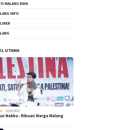
FO MALANG RAYA
LANG INFO
LINER
LANG
EL UTAMA
AH
22/05/2025
un Nakba : Ribuan Warga Malang