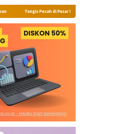
ecah di Pasar Kaget Binjai: Emosi Seorang Wanita Berujung Petaka