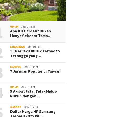
1
UMUM
3386 Dilihat
Apa itu Garden? Bukan
Hanya Sekedar Tama…
2
KHAZANAH
3147 Dilihat
10 Perilaku Buruk Terhadap
Tetangga yang…
3
KAMPUS
3039 Dilihat
7 Jurusan Populer di Taiwan
4
UMUM
2992 Dilihat
5 Akibat Fatal Tidak Hidup
Rukun dengan …
5
GADGET
2827 Dilihat
Daftar Harga HP Samsung
Terbaru 2025 Pil…