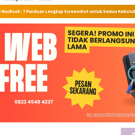
uan Lengkap Screenshot untuk Semua Kebutuhan
Tangis P