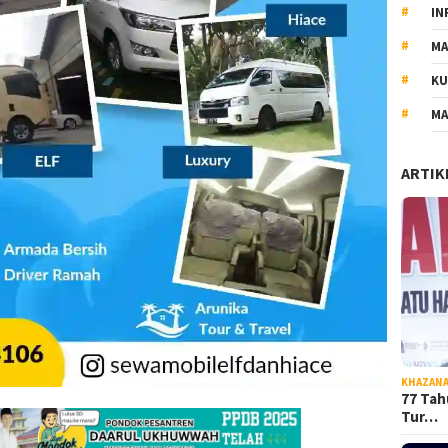
IN
MA
KU
MA
ARTIK
KHAZAN
77 Tah
Tur…