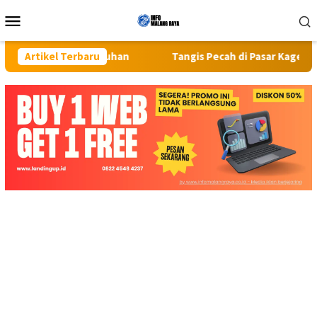
Loncat
Menu
ke
Mobile
konten
 Kebutuhan
Artikel Terbaru
Tangis Pecah di Pasar Kaget Binjai: Emosi Se