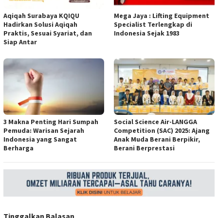
Aqiqah Surabaya KQIQU
Mega Jaya : Lifting Equipment
Hadirkan Solusi Aqiqah
Specialist Terlengkap di
Praktis, Sesuai Syariat, dan
Indonesia Sejak 1983
Siap Antar
3 Makna Penting Hari Sumpah
Social Science Air-LANGGA
Pemuda: Warisan Sejarah
Competition (SAC) 2025: Ajang
Indonesia yang Sangat
Anak Muda Berani Berpikir,
Berharga
Berani Berprestasi
Tinggalkan Balasan