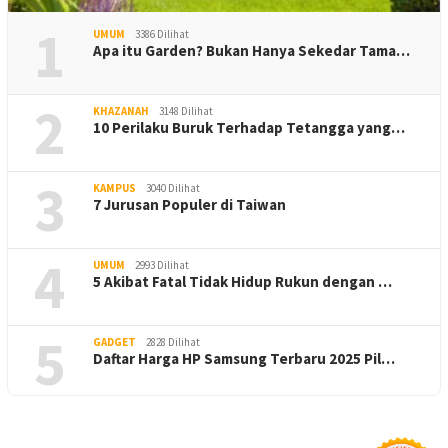
1
UMUM
3386 Dilihat
Apa itu Garden? Bukan Hanya Sekedar Tama…
2
KHAZANAH
3148 Dilihat
10 Perilaku Buruk Terhadap Tetangga yang…
3
KAMPUS
3040 Dilihat
7 Jurusan Populer di Taiwan
4
UMUM
2993 Dilihat
5 Akibat Fatal Tidak Hidup Rukun dengan …
5
GADGET
2828 Dilihat
Daftar Harga HP Samsung Terbaru 2025 Pil…