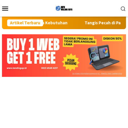
Loncat
Menu
ke
Mobile
konten
emua Kebutuhan
Artikel Terbaru
Tangis Pecah di Pasar Kaget Binjai: Emos