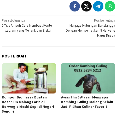
Navigasi
Pos sebelumnya
Pos berikutnya
5 Tips Ampuh Cara Membuat Konten
Menjaga Hubungan Bertetangga
pos
Instagram yang Menarik dan Efektif
Dengan Memperhatikan 8 Hal yang
Harus Dijaga
POS TERKAIT
Kompor Biomassa Buatan
Awas ! Ini 5 Alasan Mengapa
Dosen UB Malang Laris di
Kambing Guling Malang Selalu
Norwegia Meski Sepi di Negeri
Jadi Pilihan Kuliner Favorit
Sendiri