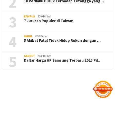
2
10 Perilaku Buruk Terhadap Tetangga yang…
3
KAMPUS
3040 Dilihat
7 Jurusan Populer di Taiwan
4
UMUM
2993 Dilihat
5 Akibat Fatal Tidak Hidup Rukun dengan …
5
GADGET
2828 Dilihat
Daftar Harga HP Samsung Terbaru 2025 Pil…