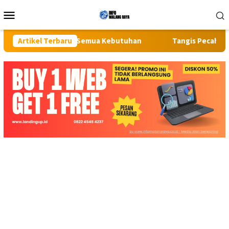
Loncat
Menu
ke
Mobile
konten
t untuk Semua Kebutuhan
Artikel Terbaru
Tangis Pecah di Pasar Kaget Bi