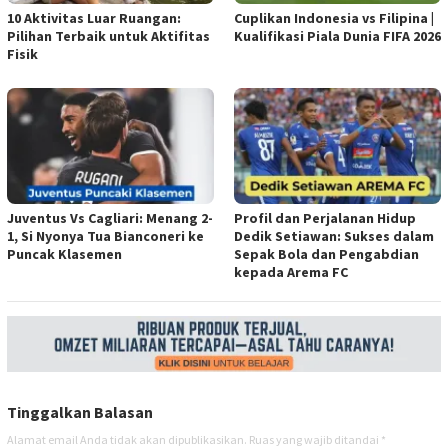
10 Aktivitas Luar Ruangan:
Cuplikan Indonesia vs Filipina |
Pilihan Terbaik untuk Aktifitas
Kualifikasi Piala Dunia FIFA 2026
Fisik
Juventus Vs Cagliari: Menang 2-
Profil dan Perjalanan Hidup
1, Si Nyonya Tua Bianconeri ke
Dedik Setiawan: Sukses dalam
Puncak Klasemen
Sepak Bola dan Pengabdian
kepada Arema FC
Tinggalkan Balasan
Alamat email Anda tidak akan dipublikasikan.
Ruas yang wajib ditandai
*