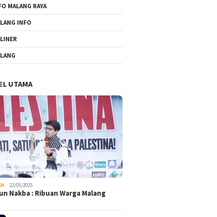
FO MALANG RAYA
LANG INFO
LINER
LANG
EL UTAMA
AH
22/05/2025
un Nakba : Ribuan Warga Malang