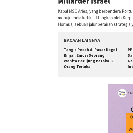
Miliarder Israel
Kapal MSC Aries, yang berbendera Portuga
menuju India ketika ditangkap oleh Korps 
Hormuz, sebuah jalur perairan strategis y
BACAAN LAINNYA
Tangis Pecah di Pasar Kaget
PP
Binjai: Emosi Seorang
Sa
Wanita Berujung Petaka, 5
Ge
Orang Terluka
In