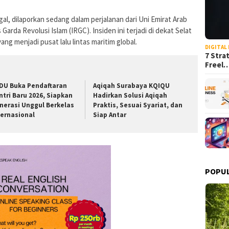
l, dilaporkan sedang dalam perjalanan dari Uni Emirat Arab
Garda Revolusi Islam (IRGC). Insiden ini terjadi di dekat Selat
ang menjadi pusat lalu lintas maritim global.
DIGITAL
7 Stra
Freel
DU Buka Pendaftaran
Aqiqah Surabaya KQIQU
ntri Baru 2026, Siapkan
Hadirkan Solusi Aqiqah
nerasi Unggul Berkelas
Praktis, Sesuai Syariat, dan
ternasional
Siap Antar
POPU