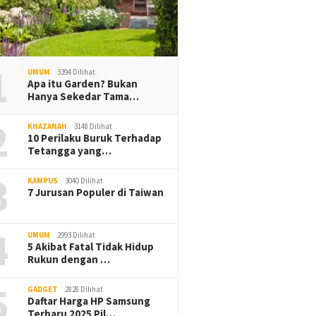
1
UMUM
3394 Dilihat
Apa itu Garden? Bukan
Hanya Sekedar Tama…
2
KHAZANAH
3148 Dilihat
10 Perilaku Buruk Terhadap
Tetangga yang…
3
KAMPUS
3040 Dilihat
7 Jurusan Populer di Taiwan
4
UMUM
2993 Dilihat
5 Akibat Fatal Tidak Hidup
Rukun dengan …
5
GADGET
2828 Dilihat
Daftar Harga HP Samsung
Terbaru 2025 Pil…