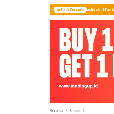
Cara SS di MacBook : 7 Panduan Lengkap Scree
Artikel Terbaru
Beranda
Umum