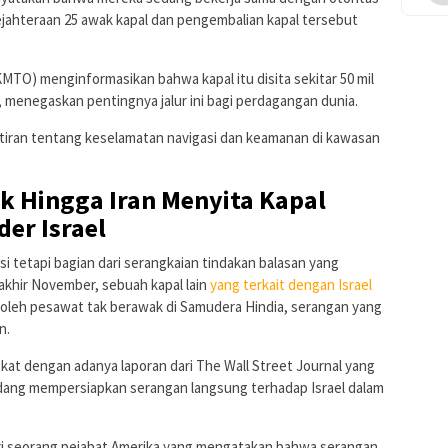
ahteraan 25 awak kapal dan pengembalian kapal tersebut
MTO) menginformasikan bahwa kapal itu disita sekitar 50 mil
ab, menegaskan pentingnya jalur ini bagi perdagangan dunia.
tiran tentang keselamatan navigasi dan keamanan di kawasan
ik Hingga Iran Menyita Kapal
der Israel
asi tetapi bagian dari serangkaian tindakan balasan yang
a akhir November, sebuah kapal lain
yang terkait dengan Israel
 oleh pesawat tak berawak di Samudera Hindia, serangan yang
n.
kat dengan adanya laporan dari The Wall Street Journal yang
dang mempersiapkan serangan langsung terhadap Israel dalam
ari seorang pejabat Amerika yang mengatakan bahwa serangan