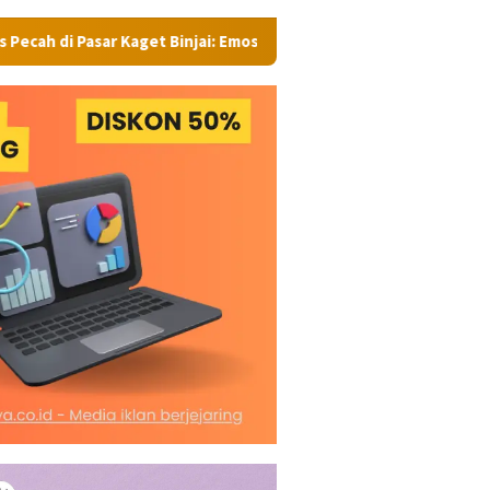
t Binjai: Emosi Seorang Wanita Berujung Petaka, 5 Orang Terluka