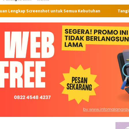
nshot untuk Semua Kebutuhan
Tangis Pecah di Pasar Kage