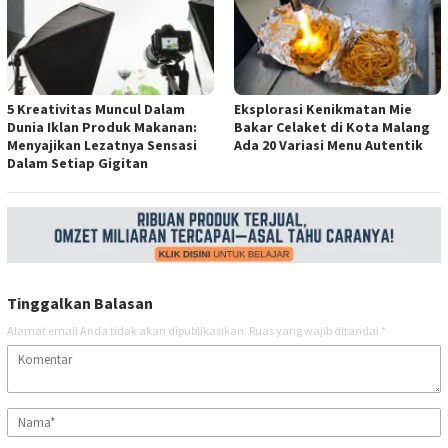
5 Kreativitas Muncul Dalam
Eksplorasi Kenikmatan Mie
Dunia Iklan Produk Makanan:
Bakar Celaket di Kota Malang
Menyajikan Lezatnya Sensasi
Ada 20 Variasi Menu Autentik
Dalam Setiap Gigitan
Tinggalkan Balasan
Alamat email Anda tidak akan dipublikasikan.
Ruas yang wajib ditandai
*