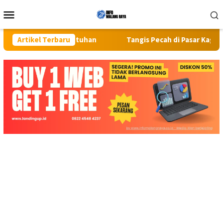
Loncat
Menu
ke
Mobile
konten
ua Kebutuhan
Artikel Terbaru
Tangis Pecah di Pasar Kaget Binjai: Emosi 