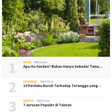
1
UMUM
3394 Dilihat
Apa itu Garden? Bukan Hanya Sekedar Tama…
2
KHAZANAH
3148 Dilihat
10 Perilaku Buruk Terhadap Tetangga yang…
3
KAMPUS
3040 Dilihat
7 Jurusan Populer di Taiwan