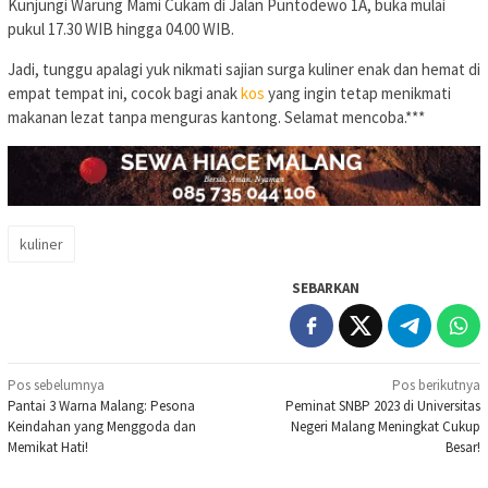
Kunjungi Warung Mami Cukam di Jalan Puntodewo 1A, buka mulai
pukul 17.30 WIB hingga 04.00 WIB.
Jadi, tunggu apalagi yuk nikmati sajian surga kuliner enak dan hemat di
empat tempat ini, cocok bagi anak
kos
yang ingin tetap menikmati
makanan lezat tanpa menguras kantong. Selamat mencoba.***
kuliner
SEBARKAN
Navigasi
Pos sebelumnya
Pos berikutnya
Pantai 3 Warna Malang: Pesona
Peminat SNBP 2023 di Universitas
pos
Keindahan yang Menggoda dan
Negeri Malang Meningkat Cukup
Memikat Hati!
Besar!