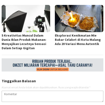
5 Kreativitas Muncul Dalam
Eksplorasi Kenikmatan Mie
Dunia Iklan Produk Makanan:
Bakar Celaket di Kota Malang
Menyajikan Lezatnya Sensasi
Ada 20 Variasi Menu Autentik
Dalam Setiap Gigitan
Tinggalkan Balasan
Alamat email Anda tidak akan dipublikasikan.
Ruas yang wajib ditandai
*