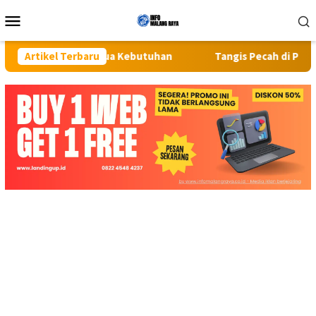
Loncat
Menu
ke
Mobile
konten
tuk Semua Kebutuhan
Artikel Terbaru
Tangis Pecah di Pasar Kaget Binjai