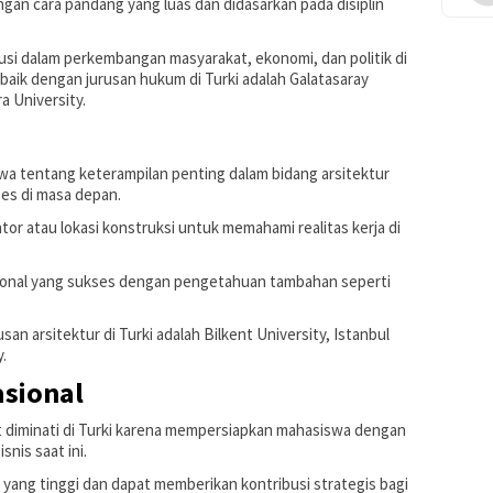
an cara pandang yang luas dan didasarkan pada disiplin
usi dalam perkembangan masyarakat, ekonomi, dan politik di
baik dengan jurusan hukum di Turki adalah Galatasaray
a University.
wa tentang keterampilan penting dalam bidang arsitektur
es di masa depan.
or atau lokasi konstruksi untuk memahami realitas kerja di
sional yang sukses dengan pengetahuan tambahan seperti
an arsitektur di Turki adalah Bilkent University, Istanbul
.
asional
 diminati di Turki karena mempersiapkan mahasiswa dengan
nis saat ini.
ja yang tinggi dan dapat memberikan kontribusi strategis bagi