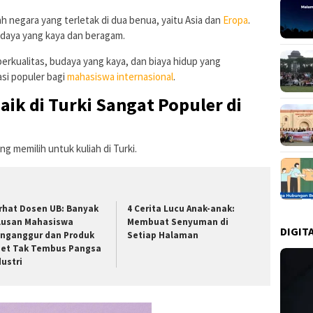
ah negara yang terletak di dua benua, yaitu Asia dan
Eropa
.
budaya yang kaya dan beragam.
rkualitas, budaya yang kaya, dan biaya hidup yang
si populer bagi
mahasiswa internasional
.
k di Turki Sangat Populer di
g memilih untuk kuliah di Turki.
rhat Dosen UB: Banyak
4 Cerita Lucu Anak-anak:
lusan Mahasiswa
Membuat Senyuman di
DIGIT
nganggur dan Produk
Setiap Halaman
set Tak Tembus Pangsa
dustri