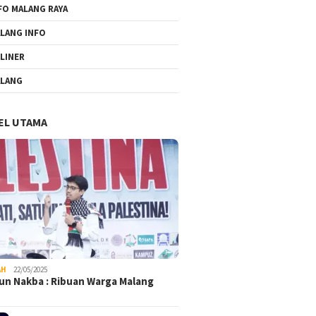
FO MALANG RAYA
LANG INFO
LINER
LANG
EL UTAMA
AH
22/05/2025
un Nakba : Ribuan Warga Malang