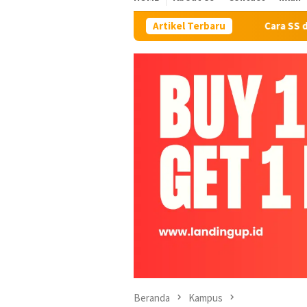
Artikel Terbaru
Cara SS di MacBook : 7 Pa
Beranda
Kampus