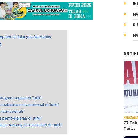
IN
MA
KU
MA
Populer di Kalangan Akademis
g
ARTIK
rogram sarjana di Turki?
mahasiswa internasional di Turki?
internasional?
KHAZAN
 pembelajaran di Turki?
77 Tah
jut tentang jurusan kuliah di Turki?
Tur…