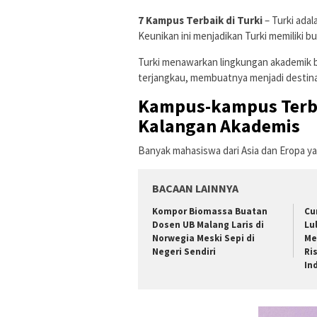
7 Kampus Terbaik di Turki
– Turki adal
Keunikan ini menjadikan Turki memiliki 
Turki menawarkan lingkungan akademik be
terjangkau, membuatnya menjadi destina
Kampus-kampus Terbai
Kalangan Akademis
Banyak mahasiswa dari Asia dan Eropa yan
BACAAN LAINNYA
Kompor Biomassa Buatan
Cu
Dosen UB Malang Laris di
Lu
Norwegia Meski Sepi di
Me
Negeri Sendiri
Ri
In