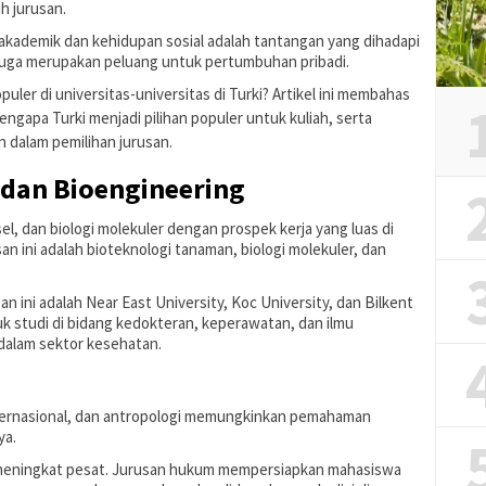
h jurusan.
kademik dan kehidupan sosial adalah tantangan yang dihadapi
i juga merupakan peluang untuk pertumbuhan pribadi.
puler di universitas-universitas di Turki? Artikel ini membahas
mengapa Turki menjadi pilihan populer untuk kuliah, serta
n dalam pemilihan jurusan.
s dan Bioengineering
 sel, dan biologi molekuler dengan prospek kerja yang luas di
an ini adalah bioteknologi tanaman, biologi molekuler, dan
n ini adalah Near East University, Koc University, dan Bilkent
ntuk studi di bidang kedokteran, keperawatan, dan ilmu
dalam sektor kesehatan.
internasional, dan antropologi memungkinkan pemahaman
ya.
 meningkat pesat. Jurusan hukum mempersiapkan mahasiswa