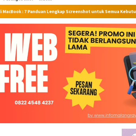
nduan Lengkap Screenshot untuk Semua Kebutuhan
Tangis