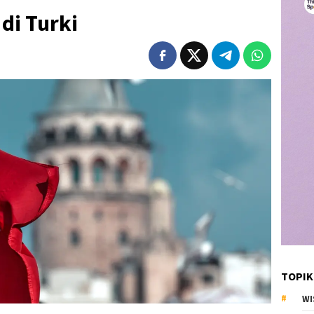
di Turki
TOPIK
WI