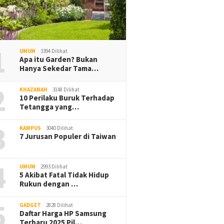
1
UMUM
3394 Dilihat
Apa itu Garden? Bukan
Hanya Sekedar Tama…
2
KHAZANAH
3148 Dilihat
10 Perilaku Buruk Terhadap
Tetangga yang…
3
KAMPUS
3040 Dilihat
7 Jurusan Populer di Taiwan
4
UMUM
2993 Dilihat
5 Akibat Fatal Tidak Hidup
Rukun dengan …
5
GADGET
2828 Dilihat
Daftar Harga HP Samsung
Terbaru 2025 Pil…