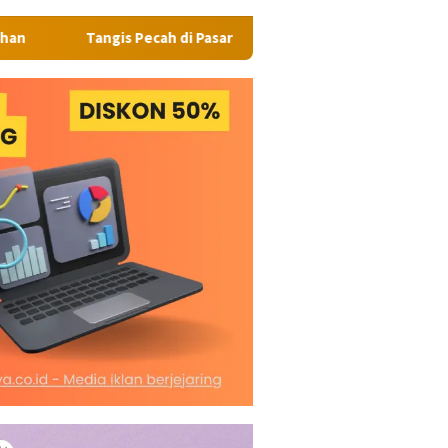
 Pecah di Pasar Kaget Binjai: Emosi Seorang Wanita Berujung Pet